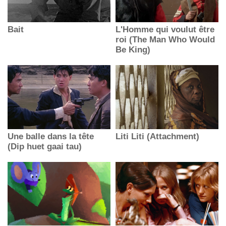
Bait
L'Homme qui voulut être
roi (The Man Who Would
Be King)
Une balle dans la tête
Liti Liti (Attachment)
(Dip huet gaai tau)