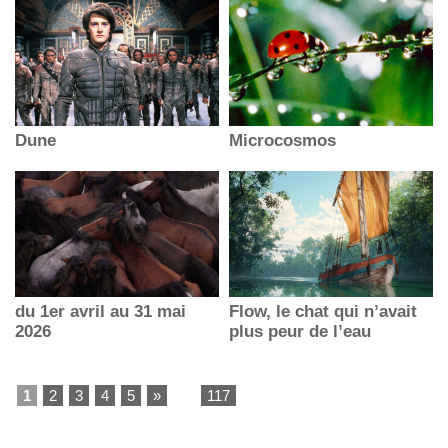
Dune
Microcosmos
du 1er avril au 31 mai
Flow, le chat qui n’avait
2026
plus peur de l’eau
1
2
3
4
5
»
...
117