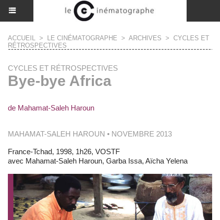
ACCUEIL
>
LE CINÉMATOGRAPHE
>
ARCHIVES
>
CYCLES ET
RÉTROSPECTIVES
CYCLES ET RÉTROSPECTIVES
Bye-bye Africa
de Mahamat-Saleh Haroun
MAHAMAT-SALEH HAROUN • NOVEMBRE 2013
France-Tchad, 1998, 1h26, VOSTF
avec Mahamat-Saleh Haroun, Garba Issa, Aïcha Yelena