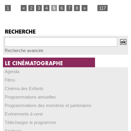
1
...
«
2
3
4
5
6
7
8
»
...
117
Recherche avancée
Agenda
Films
Cinéma des Enfants
Programmations annuelles
Programmations des membres et partenaires
Evénements à venir
Téléchargez le programme
Archives