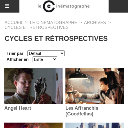
ACCUEIL
>
LE CINÉMATOGRAPHE
>
ARCHIVES
>
CYCLES ET RÉTROSPECTIVES
CYCLES ET RÉTROSPECTIVES
Trier par
Afficher en
Angel Heart
Les Affranchis
(Goodfellas)