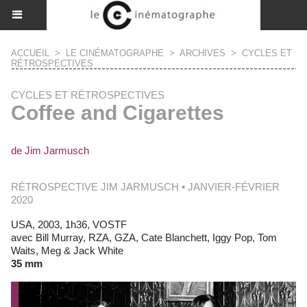
ACCUEIL
>
LE CINÉMATOGRAPHE
>
ARCHIVES
>
CYCLES ET
RÉTROSPECTIVES
CYCLES ET RÉTROSPECTIVES
Coffee and Cigarettes
de Jim Jarmusch
RÉTROSPECTIVE JIM JARMUSCH • JANVIER-FÉVRIER
2020
USA, 2003, 1h36, VOSTF
avec Bill Murray, RZA, GZA, Cate Blanchett, Iggy Pop, Tom
Waits, Meg & Jack White
35 mm