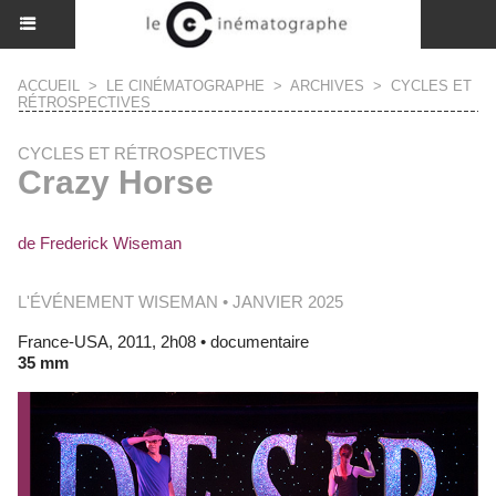
ACCUEIL
>
LE CINÉMATOGRAPHE
>
ARCHIVES
>
CYCLES ET
RÉTROSPECTIVES
CYCLES ET RÉTROSPECTIVES
Crazy Horse
de Frederick Wiseman
L'ÉVÉNEMENT WISEMAN • JANVIER 2025
France-USA, 2011, 2h08 • documentaire
35 mm