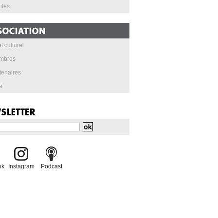
iles
t culturel
mbres
tenaires
e
ok
Instagram
Podcast