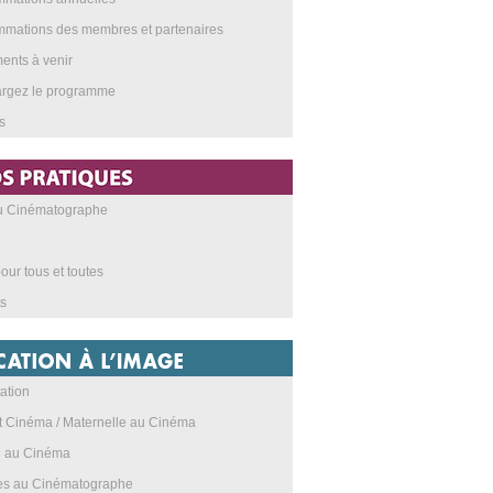
mations des membres et partenaires
nts à venir
argez le programme
s
au Cinématographe
our tous et toutes
s
ation
t Cinéma / Maternelle au Cinéma
e au Cinéma
res au Cinématographe