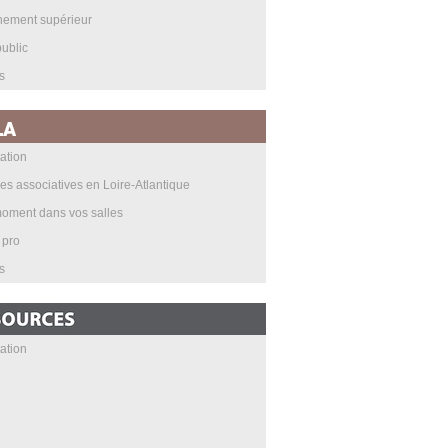
nement supérieur
ublic
s
ation
les associatives en Loire-Atlantique
oment dans vos salles
 pro
s
ation