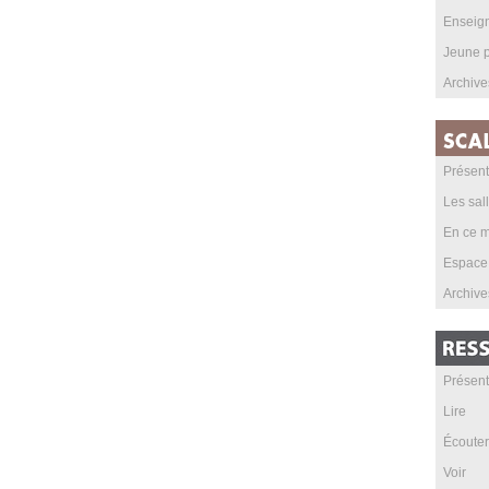
Enseig
Jeune p
Archive
Présent
Les sal
En ce m
Espace
Archive
Présent
Lire
Écouter
Voir