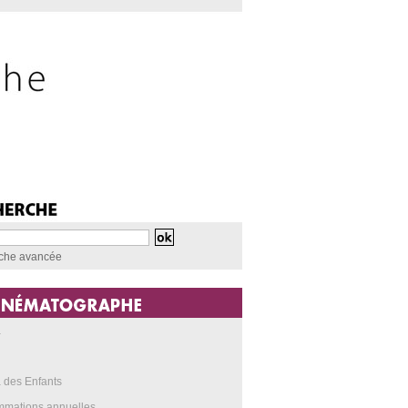
che avancée
a
 des Enfants
mmations annuelles