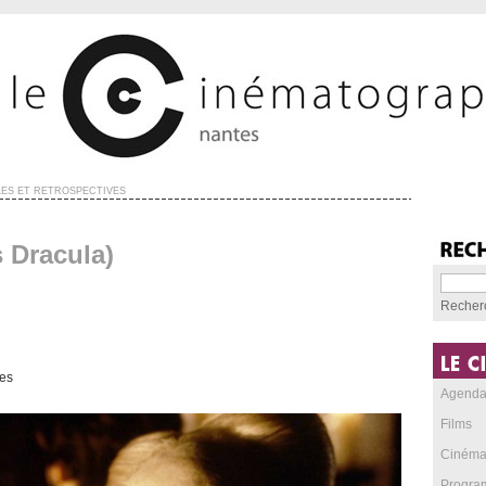
ES ET RÉTROSPECTIVES
 Dracula)
Recher
es
Agend
Films
Cinéma
Progra