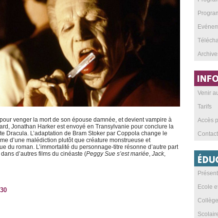
Program
Evéneme
Téléch
Archive
Venir 
Tarifs
e pour venger la mort de son épouse damnée, et devient vampire à
Accès p
 tard, Jonathan Harker est envoyé en Transylvanie pour conclure la
te Dracula. L’adaptation de Bram Stoker par Coppola change le
Contact
time d’une malédiction plutôt que créature monstrueuse et
que du roman. L’immortalité du personnage-titre résonne d’autre part
 dans d’autres films du cinéaste (
Peggy Sue s’est mariée
,
Jack
,
Présent
Ecole e
:30
Collèg
Scolai