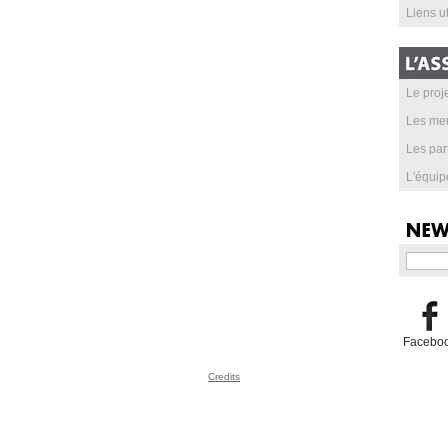
Liens ut
Le proje
Les me
Les par
L'équip
Facebo
Credits