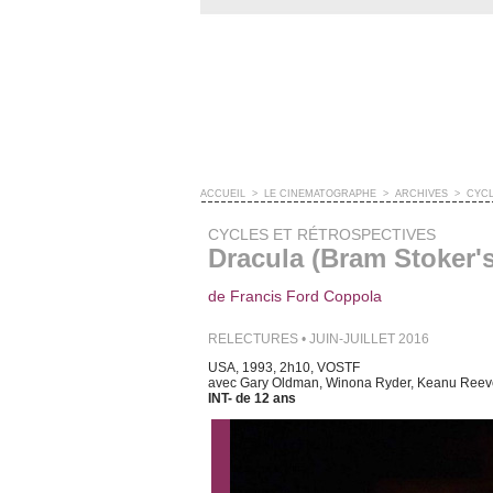
ACCUEIL
>
LE CINÉMATOGRAPHE
>
ARCHIVES
>
CYCL
CYCLES ET RÉTROSPECTIVES
Dracula (Bram Stoker's
de Francis Ford Coppola
RELECTURES • JUIN-JUILLET 2016
USA, 1993, 2h10, VOSTF
avec Gary Oldman, Winona Ryder, Keanu Reev
INT- de 12 ans