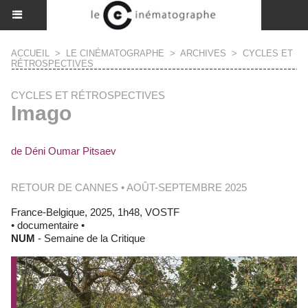
ACCUEIL
>
LE CINÉMATOGRAPHE
>
ARCHIVES
>
CYCLES ET
RÉTROSPECTIVES
CYCLES ET RÉTROSPECTIVES
Imago
de Déni Oumar Pitsaev
RETOUR DE CANNES • AOÛT-SEPTEMBRE 2025
France-Belgique, 2025, 1h48, VOSTF
• documentaire •
NUM
- Semaine de la Critique