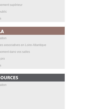
nement supérieur
ublic
s
ation
les associatives en Loire-Atlantique
oment dans vos salles
 pro
s
ation