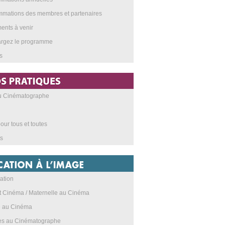
mations des membres et partenaires
nts à venir
argez le programme
s
au Cinématographe
our tous et toutes
s
ation
t Cinéma / Maternelle au Cinéma
e au Cinéma
res au Cinématographe