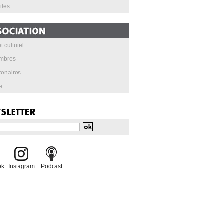
iles
t culturel
mbres
tenaires
e
ok
Instagram
Podcast