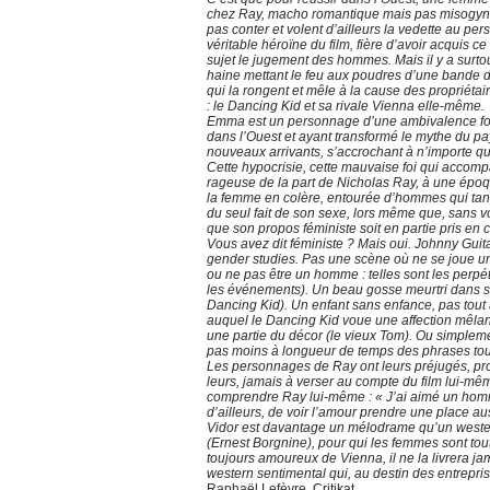
chez Ray, macho romantique mais pas misogyne,
pas conter et volent d’ailleurs la vedette au pe
véritable héroïne du film, fière d’avoir acquis c
sujet le jugement des hommes. Mais il y a surt
haine mettant le feu aux poudres d’une bande de 
qui la rongent et mêle à la cause des propriétai
: le Dancing Kid et sa rivale Vienna elle-même.
Emma est un personnage d’une ambivalence folle
dans l’Ouest et ayant transformé le mythe du pa
nouveaux arrivants, s’accrochant à n’importe qu
Cette hypocrisie, cette mauvaise foi qui accomp
rageuse de la part de Nicholas Ray, à une époqu
la femme en colère, entourée d’hommes qui tantôt
du seul fait de son sexe, lors même que, sans voul
que son propos féministe soit en partie pris en
Vous avez dit féministe ? Mais oui. Johnny Guit
gender studies. Pas une scène où ne se joue une
ou ne pas être un homme : telles sont les perp
les événements). Un beau gosse meurtri dans s
Dancing Kid). Un enfant sans enfance, pas tout
auquel le Dancing Kid voue une affection mêlan
une partie du décor (le vieux Tom). Ou simple
pas moins à longueur de temps des phrases tout
Les personnages de Ray ont leurs préjugés, prof
leurs, jamais à verser au compte du film lui-mê
comprendre Ray lui-même : « J’ai aimé un homme. 
d’ailleurs, de voir l’amour prendre une place a
Vidor est davantage un mélodrame qu’un western)
(Ernest Borgnine), pour qui les femmes sont tout
toujours amoureux de Vienna, il ne la livrera ja
western sentimental qui, au destin des entreprise
Raphaël Lefèvre, Critikat