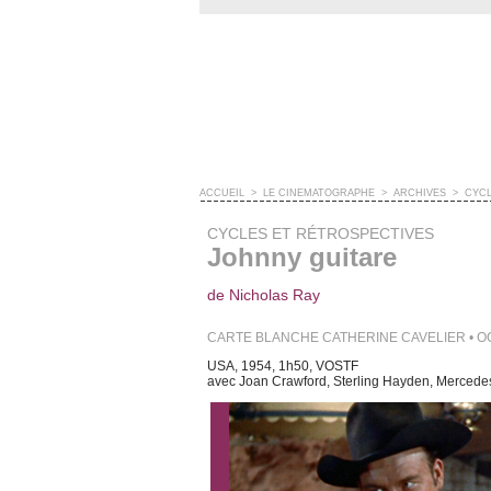
ACCUEIL
>
LE CINÉMATOGRAPHE
>
ARCHIVES
>
CYCL
CYCLES ET RÉTROSPECTIVES
Johnny guitare
de Nicholas Ray
CARTE BLANCHE CATHERINE CAVELIER • O
USA, 1954, 1h50, VOSTF
avec Joan Crawford, Sterling Hayden, Mercede