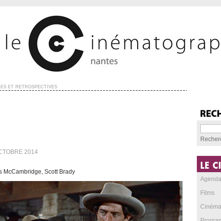
ES ET RÉTROSPECTIVES
Recher
CTOBRE 2014
s McCambridge, Scott Brady
Agend
Films
Cinéma
Progra