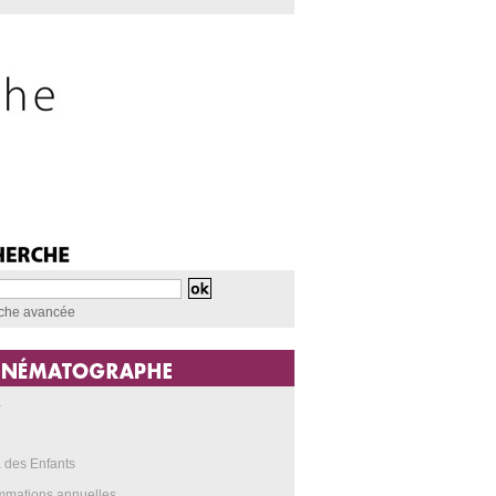
che avancée
a
 des Enfants
mmations annuelles