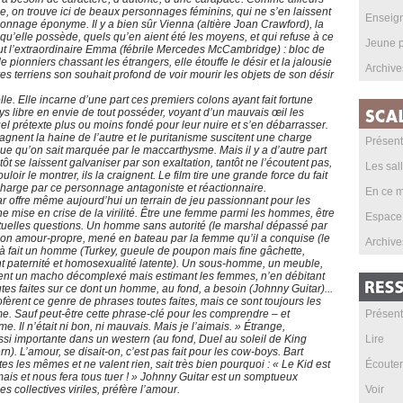
 on trouve ici de beaux personnages féminins, qui ne s’en laissent
Enseig
rsonnage éponyme. Il y a bien sûr Vienna (altière Joan Crawford), la
e qu’elle possède, quels qu’en aient été les moyens, et qui refuse à ce
Jeune p
out l’extraordinaire Emma (fébrile Mercedes McCambridge) : bloc de
pionniers chassant les étrangers, elle étouffe le désir et la jalousie
Archive
res terriens son souhait profond de voir mourir les objets de son désir
. Elle incarne d’une part ces premiers colons ayant fait fortune
ys libre en envie de tout posséder, voyant d’un mauvais œil les
el prétexte plus ou moins fondé pour leur nuire et s’en débarrasser.
agnent la haine de l’autre et le puritanisme suscitent une charge
Présent
e qu’on sait marquée par le maccarthysme. Mais il y a d’autre part
 se laissent galvaniser par son exaltation, tantôt ne l’écoutent pas,
Les sal
oir le montrer, ils la craignent. Le film tire une grande force du fait
 charge par ce personnage antagoniste et réactionnaire.
En ce m
ar offre même aujourd’hui un terrain de jeu passionnant pour les
 mise en crise de la virilité. Être une femme parmi les hommes, être
Espace
étuelles questions. Un homme sans autorité (le marshal dépassé par
on amour-propre, mené en bateau par la femme qu’il a conquise (le
Archive
 à fait un homme (Turkey, gueule de poupon mais fine gâchette,
t paternité et homosexualité latente). Un sous-homme, un meuble,
ment un macho décomplexé mais estimant les femmes, n’en débitant
es faites sur ce dont un homme, au fond, a besoin (Johnny Guitar)...
èrent ce genre de phrases toutes faites, mais ce sont toujours les
me. Sauf peut-être cette phrase-clé pour les comprendre – et
Présent
Il n’était ni bon, ni mauvais. Mais je l’aimais. » Étrange,
ussi importante dans un western (au fond, Duel au soleil de King
Lire
. L’amour, se disait-on, c’est pas fait pour les cow-boys. Bart
es les mêmes et ne valent rien, sait très bien pourquoi : « Le Kid est
Écouter
mais et nous fera tous tuer ! » Johnny Guitar est un somptueux
s collectives viriles, préfère l’amour.
Voir