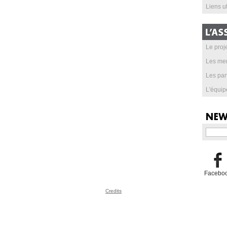
Liens ut
Le proje
Les me
Les par
L'équip
Facebo
Credits