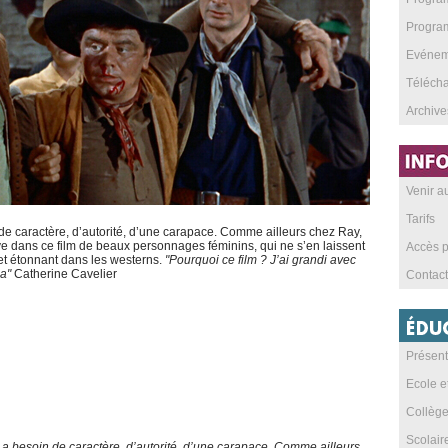
Program
Evéneme
Téléch
Archive
Venir 
Tarifs
de caractère, d’autorité, d’une carapace. Comme ailleurs chez Ray,
 dans ce film de beaux personnages féminins, qui ne s’en laissent
Accès p
 et étonnant dans les westerns.
"Pourquoi ce film ? J’ai grandi avec
ma"
Catherine Cavelier
Contact
Présent
Ecole e
Collèg
Scolai
 a besoin de caractère, d’autorité, d’une carapace. Comme ailleurs