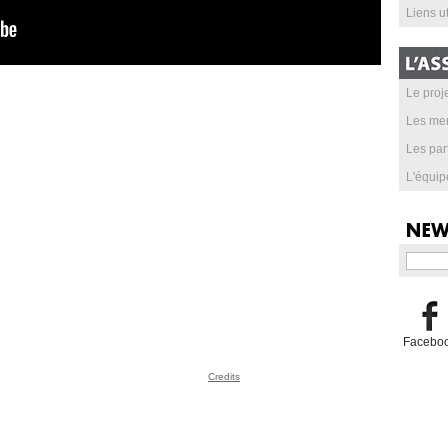
Liens ut
Le proje
Les me
Les par
L'équip
Facebo
Credits