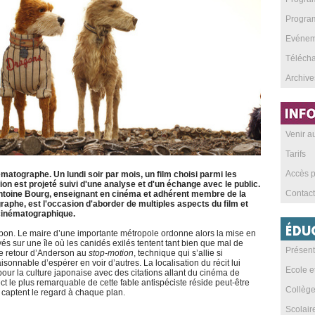
Program
Evéneme
Téléch
Archive
Venir 
Tarifs
Accès p
atographe. Un lundi soir par mois, un film choisi parmi les
on est projeté suivi d'une analyse et d'un échange avec le public.
Contact
ntoine Bourg, enseignant en cinéma et adhérent membre de la
he, est l'occasion d'aborder de multiples aspects du film et
 cinématographique.
pon. Le maire d’une importante métropole ordonne alors la mise en
yés sur une île où les canidés exilés tentent tant bien que mal de
Présent
 le retour d’Anderson au
stop-motion
, technique qui s’allie si
aisonnable d’espérer en voir d’autres. La localisation du récit lui
Ecole e
our la culture japonaise avec des citations allant du cinéma de
 le plus remarquable de cette fable antispéciste réside peut-être
Collèg
 captent le regard à chaque plan.
Scolai