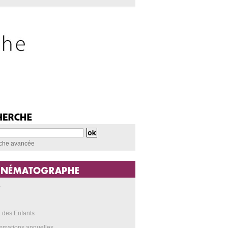
che avancée
a
 des Enfants
mmations annuelles