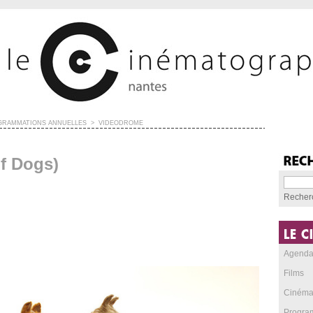
GRAMMATIONS ANNUELLES
>
VIDÉODROME
Of Dogs)
Recher
Agend
Films
Cinéma
Progra