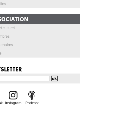
iles
t culturel
mbres
tenaires
e
ok
Instagram
Podcast