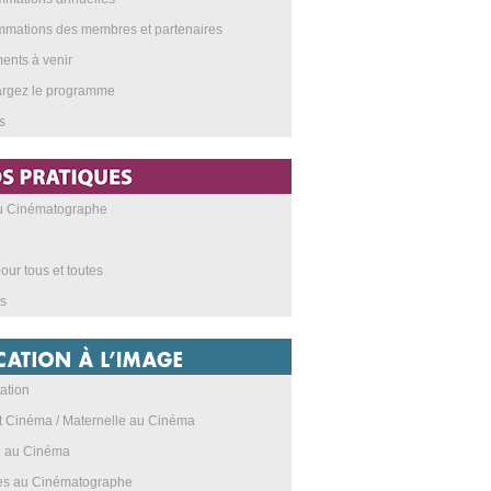
mations des membres et partenaires
nts à venir
argez le programme
s
au Cinématographe
our tous et toutes
s
ation
t Cinéma / Maternelle au Cinéma
e au Cinéma
res au Cinématographe