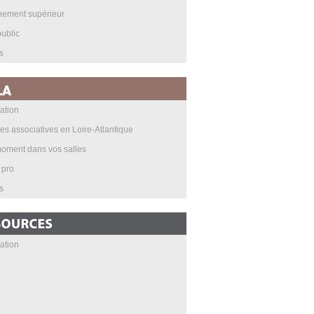
nement supérieur
ublic
s
ation
les associatives en Loire-Atlantique
oment dans vos salles
 pro
s
ation