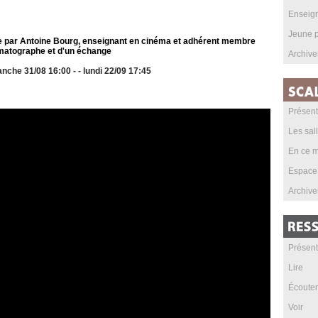
Enseig
Jeune p
e par Antoine Bourg, enseignant en cinéma et adhérent membre
matographe et d'un échange
Archive
anche 31/08 16:00 - - lundi 22/09 17:45
Présent
Les sal
En ce m
Espace
Archive
Présent
Lire
Écouter
Voir