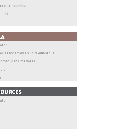
nement supérieur
ublic
s
ation
les associatives en Loire-Atlantique
oment dans vos salles
 pro
s
ation