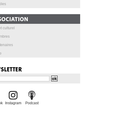
iles
t culturel
mbres
tenaires
e
ok
Instagram
Podcast