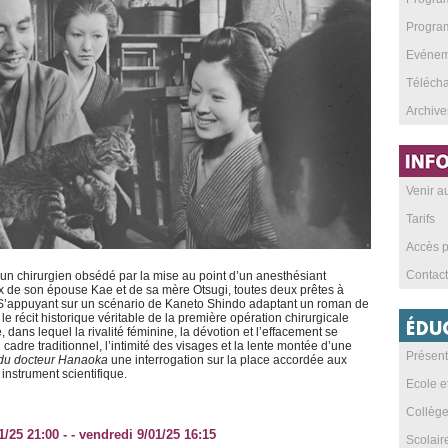
Program
Evéneme
Téléch
Archive
Venir 
Tarifs
Accès p
Contact
 un chirurgien obsédé par la mise au point d’un anesthésiant
eux de son épouse Kae et de sa mère Otsugi, toutes deux prêtes à
. S’appuyant sur un scénario de Kaneto Shindo adaptant un roman de
récit historique véritable de la première opération chirurgicale
ans lequel la rivalité féminine, la dévotion et l’effacement se
cadre traditionnel, l’intimité des visages et la lente montée d’une
Présent
u docteur Hanaoka
une interrogation sur la place accordée aux
nstrument scientifique.
Ecole e
Collèg
1/25 21:00 - - vendredi 9/01/25 16:15
Scolai