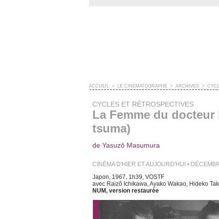
ACCUEIL
>
LE CINÉMATOGRAPHE
>
ARCHIVES
>
CYCL
CYCLES ET RÉTROSPECTIVES
La Femme du docteur 
tsuma)
de Yasuzô Masumura
CINÉMA D'HIER ET AUJOURD'HUI • DÉCEMBR
Japon, 1967, 1h39, VOSTF
avec Raizô Ichikawa, Ayako Wakao, Hideko Ta
NUM, version restaurée