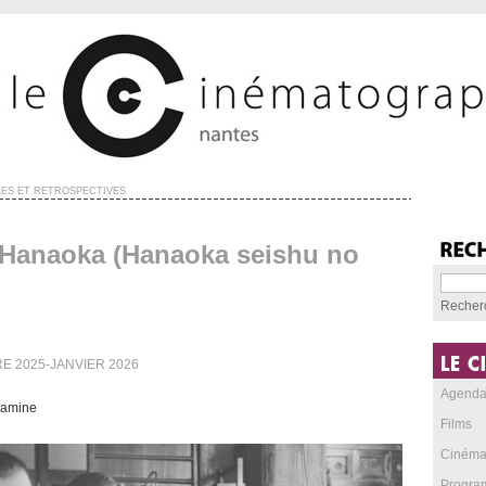
ES ET RÉTROSPECTIVES
Hanaoka (Hanaoka seishu no
Recher
E 2025-JANVIER 2026
Agend
kamine
Films
Cinéma
Progra