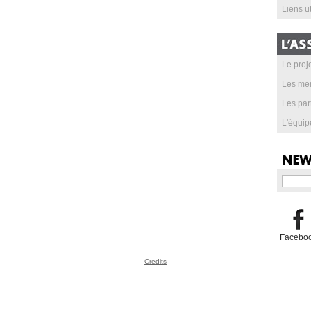
Liens ut
Le proje
Les me
Les par
L'équip
Facebo
Credits