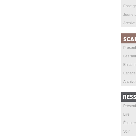
Enseig
Jeune p
Archive
Présent
Les sal
En ce m
Espace
Archive
Présent
Lire
Écouter
Voir