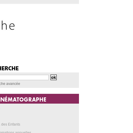
che avancée
a
 des Enfants
mmations annuelles