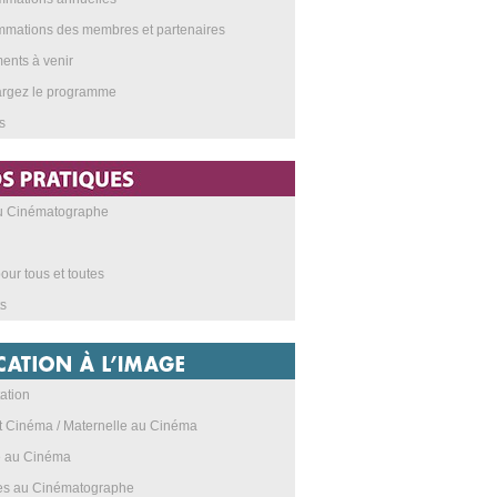
mations des membres et partenaires
nts à venir
argez le programme
s
au Cinématographe
our tous et toutes
s
ation
t Cinéma / Maternelle au Cinéma
e au Cinéma
res au Cinématographe