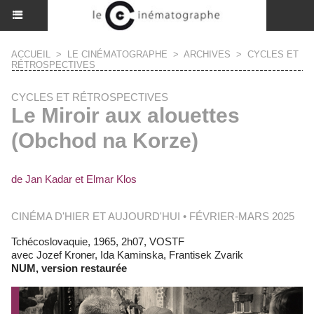
ACCUEIL
>
LE CINÉMATOGRAPHE
>
ARCHIVES
>
CYCLES ET
RÉTROSPECTIVES
CYCLES ET RÉTROSPECTIVES
Le Miroir aux alouettes
(Obchod na Korze)
de Jan Kadar et Elmar Klos
CINÉMA D'HIER ET AUJOURD'HUI • FÉVRIER-MARS 2025
Tchécoslovaquie, 1965, 2h07, VOSTF
avec Jozef Kroner, Ida Kaminska, Frantisek Zvarik
NUM, version restaurée