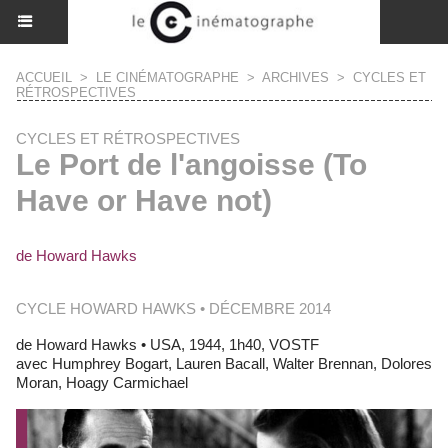
ACCUEIL
>
LE CINÉMATOGRAPHE
>
ARCHIVES
>
CYCLES ET
RÉTROSPECTIVES
CYCLES ET RÉTROSPECTIVES
Le Port de l'angoisse (To
Have or Have not)
de Howard Hawks
CYCLE HOWARD HAWKS • DÉCEMBRE 2014
de Howard Hawks • USA, 1944, 1h40, VOSTF
avec Humphrey Bogart, Lauren Bacall, Walter Brennan, Dolores
Moran, Hoagy Carmichael