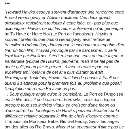
•••
"Howard Hawks essaya souvent d’arranger une rencontre entre
Ernest Hemingway et William Faulkner. Ces deux grands
orgueilleux résistèrent toujours à cette idée, et - pas plus que
quiconque - Hawks ne put les réunir autrement qu’au générique
de
To Have or Have Not (Le Port de l’angoisse).
Hawks a
souvent prétendu que quand Hemingway avait refusé de
travailler à l’adaptation, doutant que le cinéaste soit capable d’en
tirer un bon film, il l’avait provoqué par ce sarcasme : « Je le
ferai faire par Faulkner, il écrit mieux que vous de toute façon. »
Vantardise typique de Hawks, peut-être, mais il ne fait pas de
doute qu’il prit un plaisir pervers à faire remanier par son
excellent ami l’oeuvre de cet ami plus distant qu’était
Hemingway. Toutefois, Hawks était loin de penser à Faulkner
quand il s’attaqua pour la première fois au problème que posait
l’adaptation du roman En avoir ou pas...
... Sous quelque angle qu’on le considère,
Le Port de l’Angoisse
est le film décisif de la carrière de Hawks, celui dans lequel
presque tous ses intérêts vitaux se croisent d’une façon ou
d’une autre. Les fanatiques de Hawks peuvent discuter sur la
différence relative séparant le film de chefs-d’oeuvre comme
L’Impossible Monsieur Bébé, His Girl Friday, Seuls les anges
ont des ailes
ou
Rio Bravo.
Mais si un spectateur n’aime pas Le