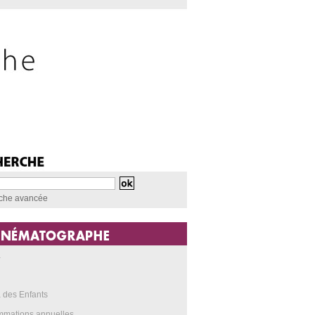
che avancée
a
 des Enfants
mmations annuelles