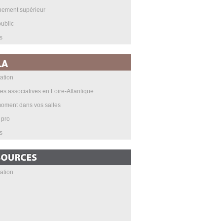
nement supérieur
ublic
s
ation
les associatives en Loire-Atlantique
oment dans vos salles
 pro
s
ation