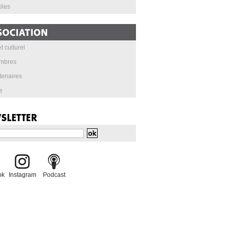
iles
t culturel
mbres
tenaires
e
ok
Instagram
Podcast