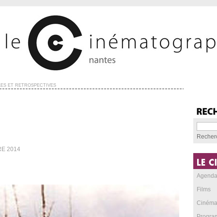
ES ET RÉTROSPECTIVES
Recher
RE 2014
Agend
Films
Cinéma
Progra