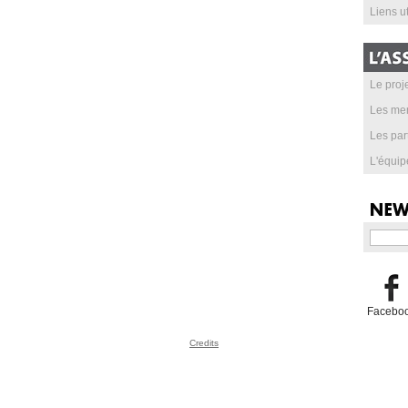
Liens ut
Le proje
Les me
Les par
L'équip
Facebo
Credits