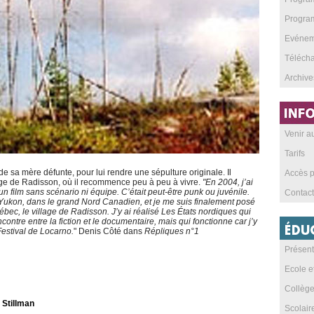
Program
Evéneme
Téléch
Archive
Venir 
Tarifs
de sa mère défunte, pour lui rendre une sépulture originale. Il
Accès p
lage de Radisson, où il recommence peu à peu à vivre.
"En 2004, j’ai
un film sans scénario ni équipe. C’était peut-être punk ou juvénile.
Contact
Yukon, dans le grand Nord Canadien, et je me suis finalement posé
bec, le village de Radisson. J’y ai réalisé Les États nordiques qui
contre entre la fiction et le documentaire, mais qui fonctionne car j’y
 Festival de Locarno.
" Denis Côté dans
Répliques n°1
Présent
Ecole e
Collèg
 Stillman
Scolai