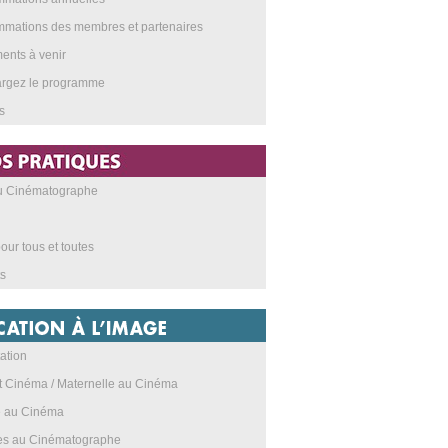
mations des membres et partenaires
nts à venir
argez le programme
s
au Cinématographe
our tous et toutes
s
ation
t Cinéma / Maternelle au Cinéma
e au Cinéma
res au Cinématographe