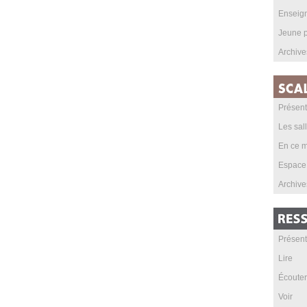
Enseig
Jeune p
Archive
Présent
Les sal
En ce m
Espace
Archive
Présent
Lire
Écouter
Voir