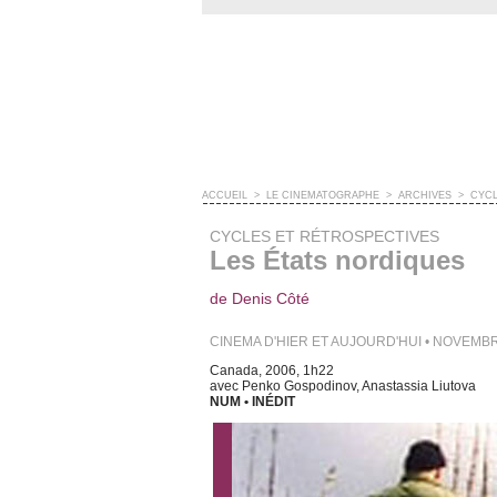
ACCUEIL
>
LE CINÉMATOGRAPHE
>
ARCHIVES
>
CYCL
CYCLES ET RÉTROSPECTIVES
Les États nordiques
de Denis Côté
CINEMA D'HIER ET AUJOURD'HUI • NOVEMB
Canada, 2006, 1h22
avec Penko Gospodinov, Anastassia Liutova
NUM • INÉDIT