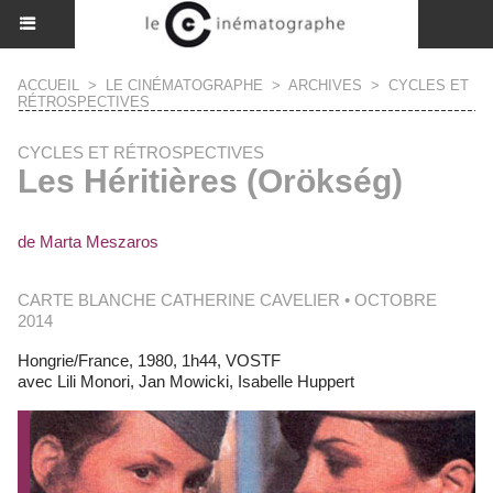
ACCUEIL
>
LE CINÉMATOGRAPHE
>
ARCHIVES
>
CYCLES ET
RÉTROSPECTIVES
CYCLES ET RÉTROSPECTIVES
Les Héritières (Orökség)
de Marta Meszaros
CARTE BLANCHE CATHERINE CAVELIER • OCTOBRE
2014
Hongrie/France, 1980, 1h44, VOSTF
avec Lili Monori, Jan Mowicki, Isabelle Huppert