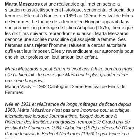
Marta Meszaros
est une réalisatrice qui met en scène la
situation d’assujettissement historique, sentimental et social des
femmes. Elle est à Nantes en 1993 au 12ème Festival de Films
de Femmes. Le thème de la femme en Hongrie apparaît dans
son premier long métrage de fiction Adoption (1975), thème que
les dix films suivants reprendront eux aussi. Marta Meszaros
dénonce une société masculine qui assujettit la femme. Ses
héroïnes sans rejeter l’homme, refusent le carcan autoritaire
qu’il veut leur imposer. Elles y revendiquent leur autonomie pour
choisir leur profession, leur amour, leur enfant.
Marta Meszaros a peut-être mis vingt ans à faire son trou mais
elle l’a bien fait. Je pense que Marta est le plus grand metteur
en scène hongrois.
Marina Vlady – 1992 Calatogue 12ème Festival de Films de
Femmes.
Née en 1931 et réalisatrice de longs métrages de fiction depuis
1968, Márta Mészáros n'est pas une inconnue pour la critique
internationale lorsque Journal intime, bloqué deux ans à
l'intérieur des frontières hongroises, remporte le Grand prix du
Festival de Cannes en 1984 : Adoption (1975) a décroché l'Ours
d'or au festival de Berlin et Neuf mois (1976) le prix Fipresci à