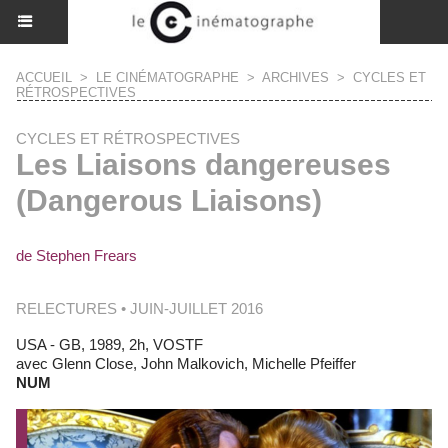
ACCUEIL
>
LE CINÉMATOGRAPHE
>
ARCHIVES
>
CYCLES ET
RÉTROSPECTIVES
CYCLES ET RÉTROSPECTIVES
Les Liaisons dangereuses
(Dangerous Liaisons)
de Stephen Frears
RELECTURES • JUIN-JUILLET 2016
USA - GB, 1989, 2h, VOSTF
avec Glenn Close, John Malkovich, Michelle Pfeiffer
NUM