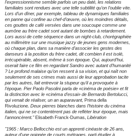
l’expressionnisme semble parfois un peu daté, les relations
familiales sont rendues avec une telle subtilité qu’on l’oublie vite.
Lors d’un dîner, par exemple, tableau de dynamiques familiales
en panne qui confine au chef-d’œuvre, où les moindres détails,
ces gouttes de café versées dans une soucoupe comme une
aumône au frère cadet sont autant de bombes à retardement.
Lors aussi de cette séquence dans un night-club, chorégraphiée
au millimètre sur une musique jazzy de jeunes gens modernes,
où chaque plan, dans sa manière d’associer les gestes des
danseurs à la position du frère cadet, dit combien il est isolé,
irrécupérable, absent, même à son époque. Qui, aujourd’hui,
oserait faire ce film en regardant Sandro avec autant d’humanité
? Le profond malaise qu’on ressent à sa vision, et qui naît non
seulement de ses crimes mais aussi de leur approbation tacite
par les autres, fait entrevoir la stupeur qu’il a provoquée à
l’époque. Pier Paolo Pasolini parla de «cinéma de poésie» et fit
la distinction avec le «cinéma d’essai» de Bernardo Bertolucci,
qui venait de réaliser, un an auparavant,
Prima della
Rivoluzione
. Deux pierres blanches dans l’histoire du cinéma
italien, qui ne se contentèrent pas de refléter leur époque, mais
l’annoncèrent."
Elisabeth Franck-Dumas,
Libération
"1965 : Marco Bellocchio est un apprenti cinéaste de 26 ans,
auteur d'une poignée de courts métrages, parti étudier à