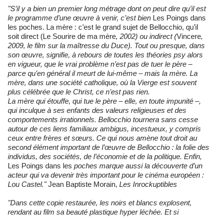
"S’il y a bien un premier long métrage dont on peut dire qu’il est
le programme d’une œuvre à venir, c’est bien
Les Poings dans
les poches. La mère : c’est le grand sujet de Bellocchio, qu’il
soit direct (Le Sourire de ma mère
, 2002) ou indirect (
Vincere
,
2009, le film sur la maîtresse du Duce). Tout ou presque, dans
son œuvre, signifie, à rebours de toutes les théories psy alors
en vigueur, que le vrai problème n’est pas de tuer le père –
parce qu’en général il meurt de lui-même – mais la mère. La
mère, dans une société catholique, où la Vierge est souvent
plus célébrée que le Christ, ce n’est pas rien.
La mère qui étouffe, qui tue le père – elle, en toute impunité –,
qui inculque à ses enfants des valeurs religieuses et des
comportements irrationnels. Bellocchio tournera sans cesse
autour de ces liens familiaux ambigus, incestueux, y compris
ceux entre frères et sœurs. Ce qui nous amène tout droit au
second élément important de l’œuvre de Bellocchio : la folie des
individus, des sociétés, de l’économie et de la politique. Enfin,
Les Poings dans les
poches marque aussi la découverte d’un
acteur qui va devenir très important pour le cinéma européen :
Lou Castel."
Jean Baptiste Morain,
Les Inrockuptibles
"Dans cette copie restaurée, les noirs et blancs explosent,
rendant au film sa beauté plastique hyper léchée. Et si