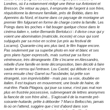
Londres, où il a notamment rédigé une thèse sur Antonioni et
Bresson. De retour au pays, il emprunte de l'argent à son frère,
réquisitionne la demeure familiale, près de Bobbio, dans les
Apennins du Nord, et tourne dans ce paysage de montagne un
premier film fulgurant en forme de charge contre la famille.
Les
Poings dans les poches
« fait bouger quelque chose dans le
cinéma italien », selon Bernardo Bertolucci : il divise ceux qui y
voient une abomination (matricide, inceste) et ceux qui sont
subjugués par sa mise en scène (un prix au festival de
Locarno). Quarante-cinq ans plus tard, le film frappe encore.
Pas seulement par sa superbe photo en noir et blanc et ses
gros plans hyper expressifs, mais surtout par sa force
vénéneuse, très dérangeante. Elle s'incarne en Alessandro,
rebelle d'une famille en lente décomposition, bien décidé à faire
sauter le verrou qui l'entrave. Lou Castel, qui débute ici et qu'on
verra ensuite chez Garrel ou Fassbinder, lui prête son
étrangeté, son imprévisibilité - mais pas sa voix, doublée en
italien. Il est toujours en mouvement, une boule de haine, de
mal-être. Paola Pitagora, qui joue sa soeur, n'est pas mal non
plus en frustrée possessive, submergeant de lettres anonymes
la fiancée de son frère aîné... S'agissait-il de la marmite pré-
soixante-huitarde, prête à déborder ? Marco Bellocchio, jamais
là où on l'attend, suggère que c'est d'abord dans son