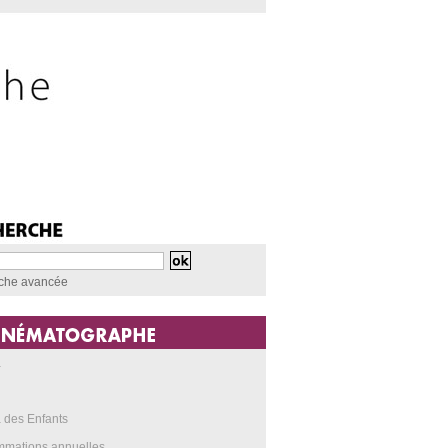
che avancée
a
 des Enfants
mmations annuelles