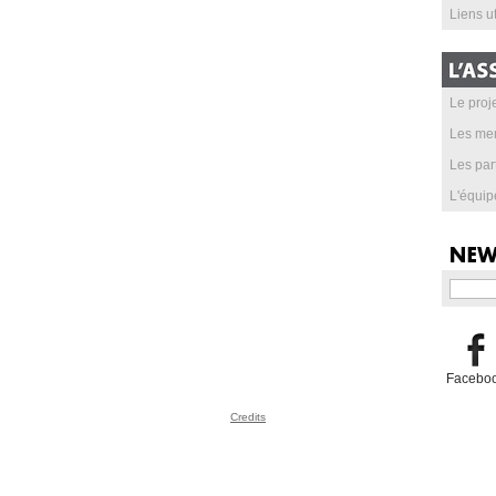
Liens ut
Le proje
Les me
Les par
L'équip
Facebo
Credits