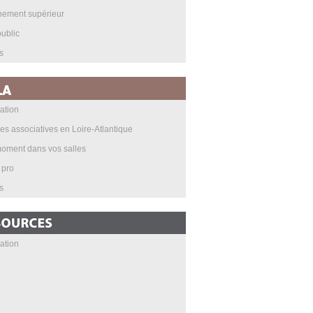
nement supérieur
ublic
s
ation
les associatives en Loire-Atlantique
oment dans vos salles
 pro
s
ation