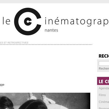
ES ET RÉTROSPECTIVES
Recher
ogge
Agend
Films
Cinéma
Progra