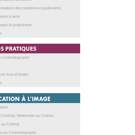
mations des membres et partenaires
nts à venir
argez le programme
s
au Cinématographe
our tous et toutes
s
ation
t Cinéma / Maternelle au Cinéma
e au Cinéma
res au Cinématographe