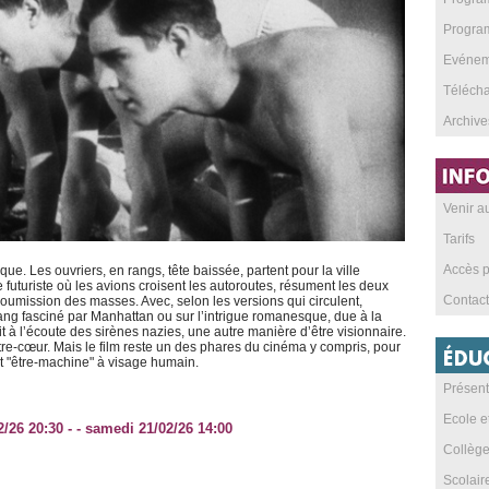
Program
Evéneme
Téléch
Archive
Venir 
Tarifs
Accès p
 Les ouvriers, en rangs, tête baissée, partent pour la ville
futuriste où les avions croisent les autoroutes, résument les deux
Contact
 soumission des masses. Avec, selon les versions qui circulent,
Lang fasciné par Manhattan ou sur l’intrigue romanesque, due à la
 à l’écoute des sirènes nazies, une autre manière d’être visionnaire.
ontre-cœur. Mais le film reste un des phares du cinéma y compris, pour
t "être-machine" à visage humain.
Présent
Ecole e
02/26 20:30 - - samedi 21/02/26 14:00
Collèg
Scolai