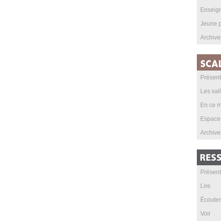
Enseig
Jeune p
Archive
Présent
Les sal
En ce m
Espace
Archive
Présent
Lire
Écouter
Voir