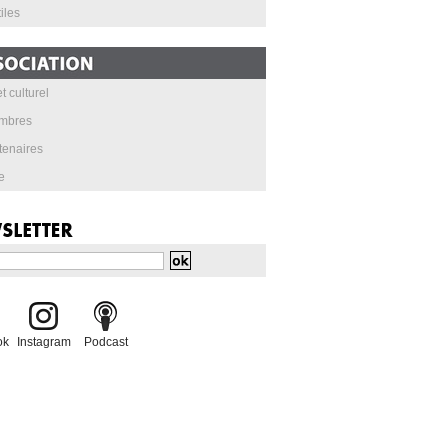
iles
t culturel
mbres
tenaires
e
ok
Instagram
Podcast