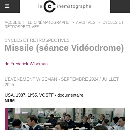
ACCUEIL
>
LE CINÉMATOGRAPHE
>
ARCHIVES
>
CYCLES ET
RÉTROSPECTIVES
CYCLES ET RÉTROSPECTIVES
Missile (séance Vidéodrome)
de Frederick Wiseman
L'ÉVÉNEMENT WISEMAN • SEPTEMBRE 2024 / JUILLET
2025
USA, 1987, 1h55, VOSTF • documentaire
NUM