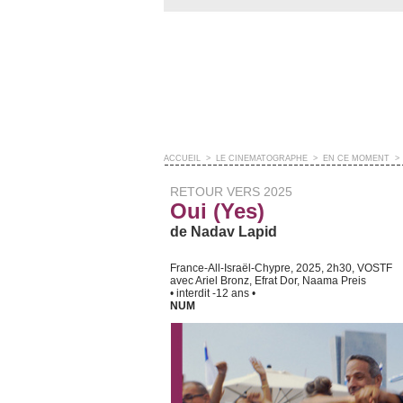
ACCUEIL
>
LE CINÉMATOGRAPHE
>
EN CE MOMENT
>
RETOUR VERS 2025
Oui (Yes)
de Nadav Lapid
France-All-Israël-Chypre, 2025, 2h30, VOSTF
avec Ariel Bronz, Efrat Dor, Naama Preis
• interdit -12 ans •
NUM