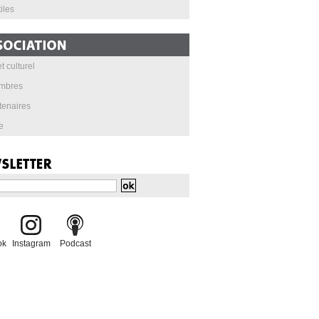
iles
t culturel
mbres
tenaires
e
ok
Instagram
Podcast