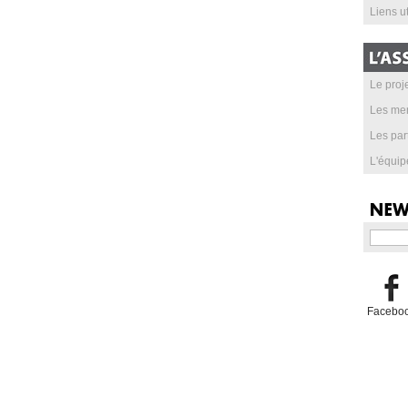
Liens ut
Le proje
Les me
Les par
L'équip
Facebo