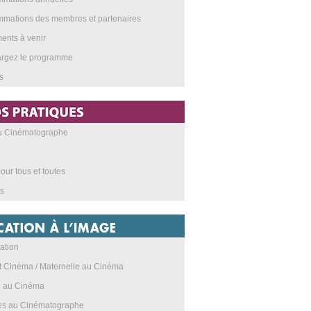
mations des membres et partenaires
nts à venir
argez le programme
s
au Cinématographe
our tous et toutes
s
ation
t Cinéma / Maternelle au Cinéma
e au Cinéma
res au Cinématographe