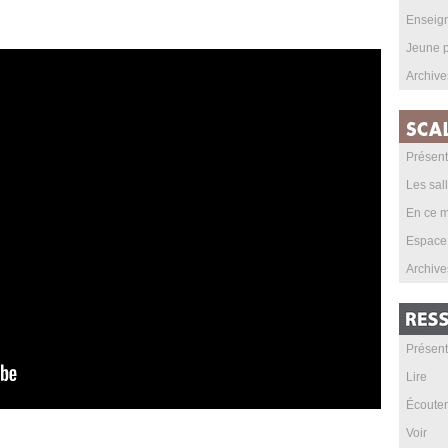
Enseig
Jeune p
Archive
Présent
Les sal
En ce m
Espace
Archive
Présent
Lire
Écouter
Voir