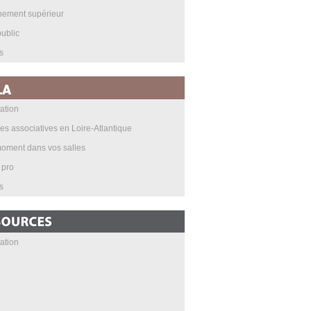
nement supérieur
ublic
s
ation
les associatives en Loire-Atlantique
oment dans vos salles
 pro
s
ation