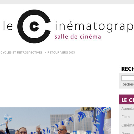
CYCLES ET RÉTROSPECTIVES
>
RETOUR VERS 2025
Recher
Agend
FIlms
Cinéma
Progra