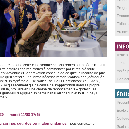
Program
Événeme
Téléch
Archive
Venir 
Tarifs
pondre lorsque celle-ci ne semble pas clairement formulée ? N’est-il
 trajectoires contradictoires à commencer par le refus à toute
Accès p
 est devenue et l’aggravation continue de ce qu’elle incarne de pire.
 risque qu’il prend d’une forme nécessairement contaminée, détraquée
Contact
vre d’un système qui se radicalise. Ce Oui est encore celui de Y.,
x, acquiescement qui ne cesse de s’approfondir dans sa propre
se dilue, prolifère en une chaîne de renoncements – grotesques,
grandeur tragique : un pacte banal où chacun et tout un pays
éma ?
Présent
Ecole e
30 - - mardi 11/08 17:45
Collèg
personnes sourdes ou malentendantes
,
nous contacter en
Scolai