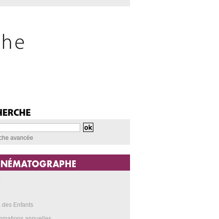
che avancée
a
 des Enfants
mmations annuelles