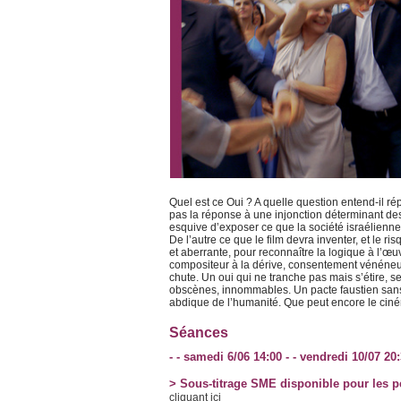
Quel est ce Oui ? A quelle question entend-il ré
pas la réponse à une injonction déterminant des
esquive d’exposer ce que la société israélienne
De l’autre ce que le film devra inventer, et le
et aberrante, pour reconnaître la logique à l’œu
compositeur à la dérive, consentement vénéneu
chute. Un oui qui ne tranche pas mais s’étire, 
obscènes, innommables. Un pacte faustien sans 
abdique de l’humanité. Que peut encore le cin
Séances
- - samedi 6/06 14:00 - - vendredi 10/07 20:
> Sous-titrage SME disponible pour les 
cliquant ici