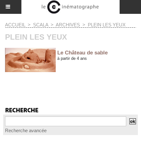
ACCUEIL
>
SCALA
>
ARCHIVES
>
PLEIN LES YEUX
PLEIN LES YEUX
Le Château de sable
à partir de 4 ans
1
2
3
4
5
»
...
36
Recherche avancée