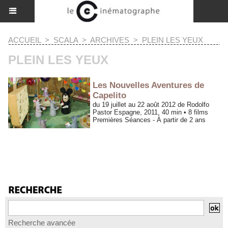
ACCUEIL
>
SCALA
>
ARCHIVES
>
PLEIN LES YEUX
PLEIN LES YEUX
Les Nouvelles Aventures de
Capelito
du 19 juillet au 22 août 2012 de Rodolfo
Pastor Espagne, 2011, 40 min • 8 films
Premières Séances - À partir de 2 ans
1
...
«
22
23
24
25
26
27
28
»
...
36
Recherche avancée