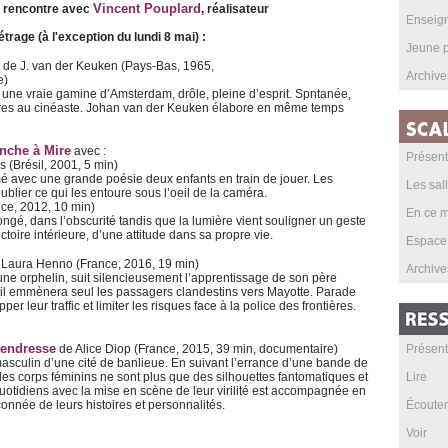
Vincent Pouplard
 rencontre avec
, réalisateur
Enseig
rage (à l'exception du lundi 8 mai) :
Jeune p
de J. van der Keuken (Pays-Bas, 1965,
Archive
e)
st une vraie gamine d’Amsterdam, drôle, pleine d’esprit. Spntanée,
ures au cinéaste. Johan van der Keuken élabore en même temps
anche à Mire
avec :
Présent
 (Brésil, 2001, 5 min)
lmé avec une grande poésie deux enfants en train de jouer. Les
Les sal
ublier ce qui les entoure sous l’oeil de la caméra.
ce, 2012, 10 min)
En ce m
ngé, dans l’obscurité tandis que la lumière vient souligner un geste
ctoire intérieure, d’une attitude dans sa propre vie.
Espace
Laura Henno (France, 2016, 19 min)
Archive
ne orphelin, suit silencieusement l’apprentissage de son père
 il emmènera seul les passagers clandestins vers Mayotte. Parade
 leur traffic et limiter les risques face à la police des frontières.
tendresse
de Alice Diop (France, 2015, 39 min, documentaire)
Présent
e masculin d’une cité de banlieue. En suivant l’errance d’une bande de
s corps féminins ne sont plus que des silhouettes fantomatiques et
Lire
quotidiens avec la mise en scène de leur virilité est accompagnée en
pçonnée de leurs histoires et personnalités.
Écouter
Voir