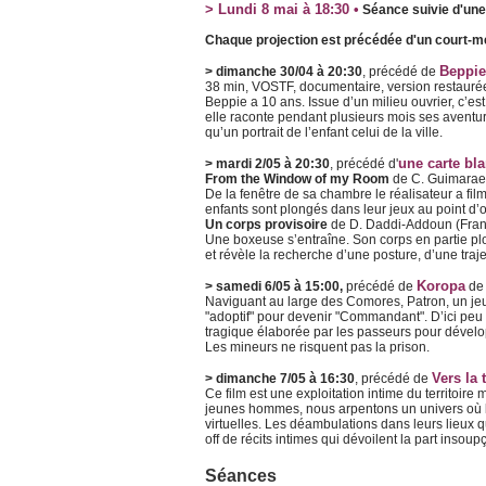
> Lundi 8 mai à 18:30 •
Séance suivie d'une
Chaque projection est précédée d'un court-mét
Beppie
> dimanche 30/04 à 20:30
, précédé de
38 min, VOSTF, documentaire, version restauré
Beppie a 10 ans. Issue d’un milieu ouvrier, c’e
elle raconte pendant plusieurs mois ses avent
qu’un portrait de l’enfant celui de la ville.
une carte bl
> mardi 2/05 à 20:30
, précédé d'
From the Window of my Room
de C. Guimaraes
De la fenêtre de sa chambre le réalisateur a fi
enfants sont plongés dans leur jeux au point d’o
Un corps provisoire
de D. Daddi-Addoun (Fran
Une boxeuse s’entraîne. Son corps en partie plo
et révèle la recherche d’une posture, d’une traje
Koropa
> samedi 6/05 à 15:00,
précédé de
de 
Naviguant au large des Comores, Patron, un jeu
"adoptif" pour devenir "Commandant". D’ici peu
tragique élaborée par les passeurs pour développer
Les mineurs ne risquent pas la prison.
Vers la 
> dimanche 7/05 à 16:30
, précédé de
Ce film est une exploitation intime du territoir
jeunes hommes, nous arpentons un univers où le
virtuelles. Les déambulations dans leurs lieux 
off de récits intimes qui dévoilent la part insou
Séances