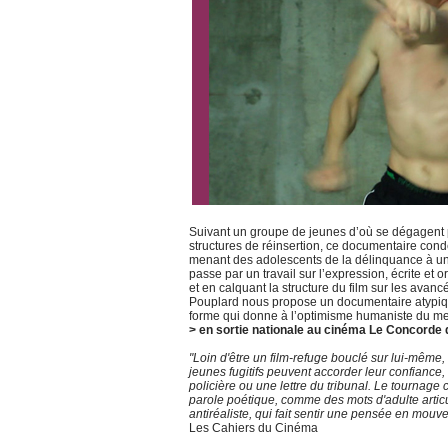
Suivant un groupe de jeunes d’où se dégagent pe
structures de réinsertion, ce documentaire con
menant des adolescents de la délinquance à une 
passe par un travail sur l’expression, écrite et 
et en calquant la structure du film sur les ava
Pouplard nous propose un documentaire atypique
forme qui donne à l’optimisme humaniste du me
> en sortie nationale au cinéma Le Concorde d
"Loin d'être un film-refuge bouclé sur lui-même,
jeunes fugitifs peuvent accorder leur confiance, 
policière ou une lettre du tribunal. Le tournage 
parole poétique, comme des mots d'adulte articu
antiréaliste, qui fait sentir une pensée en mouvem
Les Cahiers du Cinéma