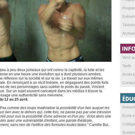
Program
Evéneme
Téléch
Archive
Venir 
Tarifs
u à peu deux jumeaux qui ont connu la captivité, la fuite et les
dense en une heure une évolution qui a duré plusieurs années,
Accès p
réflexion sur la société et sur la vie. Le travail sur eux mêmes
orale. En renonçant à un récit linéaire, en dégageant des points forts
Contact
ncées de ses personnages sans oublier le poids du passé, Vincent
. Sur un sujet souvent caricaturé dans les médias il trouve la
ssage une authenticité sans mièvrerie.
u 12 au 25 avril.
Présent
Pas comme des loups
matérialise la possibilité d'un lien auquel les
un lien avec le dehors qui, cette fois, ne passe pas par une intrusion
Ecole e
créé pour eux la possibilité d'une adresse et d'un jeu : éclot alors une
lés avec une vulnérabilité d'enfant, une parole théâtrale,
Collèg
ent, sans rien de l'artifice des formules toutes faites."
Camille Bui,
Scolai