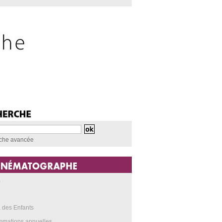
che avancée
a
 des Enfants
mmations annuelles