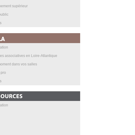
nement supérieur
ublic
s
ation
les associatives en Loire-Atlantique
oment dans vos salles
 pro
s
ation