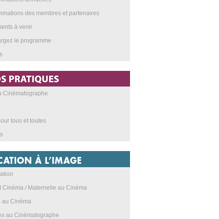
mations des membres et partenaires
nts à venir
argez le programme
s
au Cinématographe
our tous et toutes
s
ation
t Cinéma / Maternelle au Cinéma
e au Cinéma
res au Cinématographe