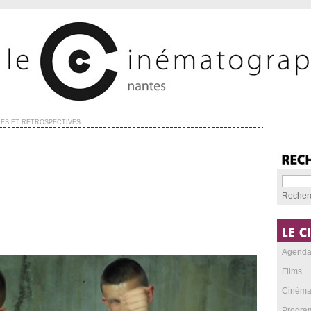
ES ET RÉTROSPECTIVES
Recher
Agend
Films
Cinéma
Progra