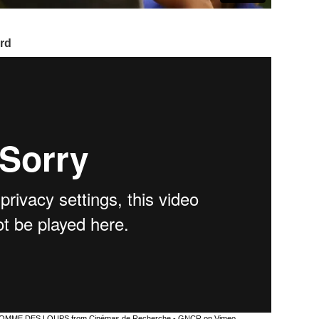
rd
AS COMME DES LOUPS
from
Cinémas de Recherche - GNCR
on
Vimeo
.