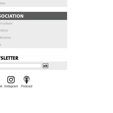
iles
t culturel
mbres
tenaires
e
ok
Instagram
Podcast