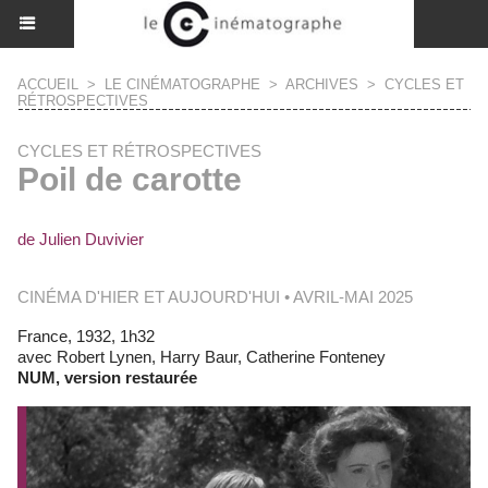
ACCUEIL
>
LE CINÉMATOGRAPHE
>
ARCHIVES
>
CYCLES ET
RÉTROSPECTIVES
CYCLES ET RÉTROSPECTIVES
Poil de carotte
de Julien Duvivier
CINÉMA D'HIER ET AUJOURD'HUI • AVRIL-MAI 2025
France, 1932, 1h32
avec Robert Lynen, Harry Baur, Catherine Fonteney
NUM, version restaurée