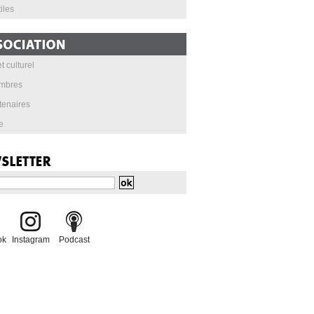
iles
t culturel
mbres
tenaires
e
ok
Instagram
Podcast