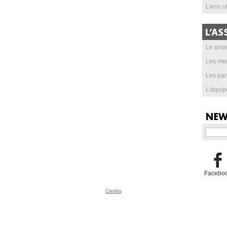
Liens ut
Le proje
Les me
Les par
L'équip
Facebo
Credits