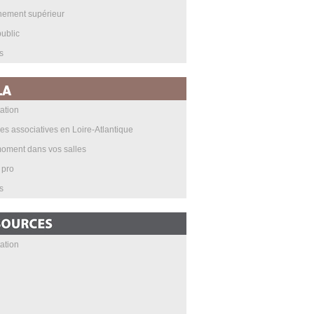
nement supérieur
ublic
s
ation
les associatives en Loire-Atlantique
oment dans vos salles
 pro
s
ation