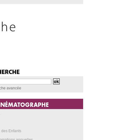
che avancée
a
 des Enfants
mmations annuelles