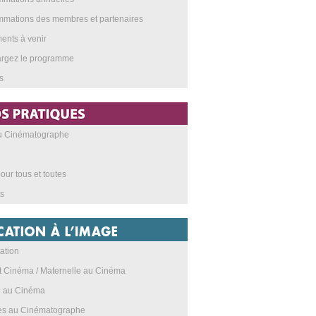
mations des membres et partenaires
nts à venir
argez le programme
s
au Cinématographe
our tous et toutes
s
ation
t Cinéma / Maternelle au Cinéma
e au Cinéma
res au Cinématographe