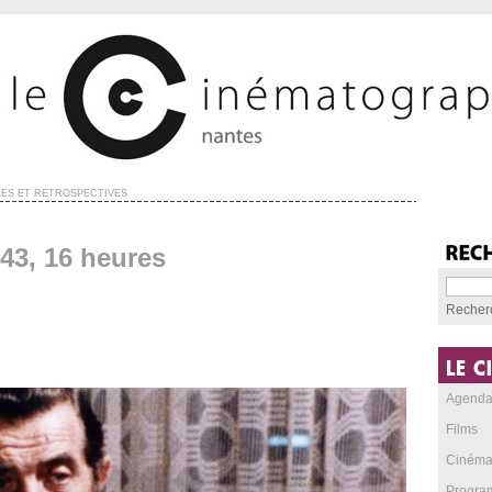
ES ET RÉTROSPECTIVES
43, 16 heures
Recher
Agend
Films
Cinéma
Progra