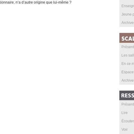
ionnaire, n’a d’autre origine que lui-même ?
Enseig
Jeune p
Archive
Présent
Les sal
En ce m
Espace
Archive
Présent
Lire
Écouter
Voir