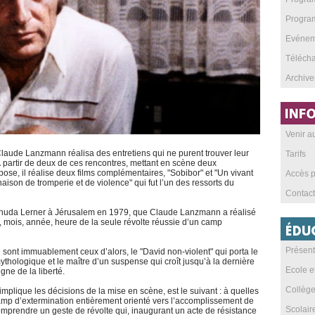
Program
Evéneme
Téléch
Archive
Venir 
Claude Lanzmann réalisa des entretiens qui ne purent trouver leur
Tarifs
À partir de deux de ces rencontres, mettant en scène deux
se, il réalise deux films complémentaires, "Sobibor" et "Un vivant
Accès p
aison de tromperie et de violence" qui fut l’un des ressorts du
Contact
é Yehuda Lerner à Jérusalem en 1979, que Claude Lanzmann a réalisé
ur, mois, année, heure de la seule révolte réussie d’un camp
Présent
i sont immuablement ceux d’alors, le "David non-violent" qui porta le
mythologique et le maître d’un suspense qui croît jusqu’à la dernière
Ecole e
gne de la liberté.
Collèg
mplique les décisions de la mise en scène, est le suivant : à quelles
 camp d’extermination entièrement orienté vers l’accomplissement de
Scolai
prendre un geste de révolte qui, inaugurant un acte de résistance