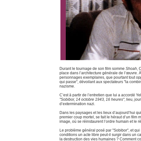
Durant le tournage de son film somme
Shoah
, 
place dans l’architecture générale de l’œuvre. 
personnages exemplaires, que pourtant tout oppo
qui passe", dévoilant aux spectateurs "la combin
nazisme.
C’est à partir de l’entretien que lui a accord
"Sobibor, 14 octobre 1943, 16 heures"
, lieu, jo
d’extermination nazi.
Dans les paysages et les lieux d’aujourd’hui qu
premier coup mortel, se fait le héraut d’un film 
image, où se réinstaurent l’ordre humain et le rè
Le problème général posé par "Sobibor", et qui i
conditions un acte libre peut-il surgir dans un
la destruction des vies humaines ? Comment com