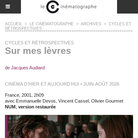
ACCUEIL
>
LE CINÉMATOGRAPHE
>
ARCHIVES
>
CYCLES ET
RÉTROSPECTIVES
CYCLES ET RÉTROSPECTIVES
Sur mes lèvres
de Jacques Audiard
CINÉMA D'HIER ET AUJOURD'HUI • JUIN-AOÛT 2026
France, 2001, 2h09
avec Emmanuelle Devos, Vincent Cassel, Olivier Gourmet
NUM, version restaurée