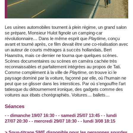
Les usines automobiles tournent à plein régime, un grand salon
se prépare, Monsieur Hulot fignole un camping-car
révolutionnaire… Dans le même esprit que
Playtime
, conçu
avant et tourné après, ce film devait être une co-réalisation avec
un auteur de courts métrages à succès hollandais, Bert
Haanstra, mais ce dernier ne tourna que quelques scènes.
Scènes documentaires ou scènes en caméra cachée très
reconnaissables et parfaitement intégrées au propos de Tati.
Comme complément à la ville de
Playtime
, on trouve ici le
paysage dominé par la voiture, façonné par elle, où l’humain ne
peut que se glisser dans les interstices. Par où s’engouffre l’art
tatiesque du détournement ironique, des gadgets comme des
voitures aux ébats chorégraphiés. Voitures… ballets…
Séances
- - dimanche 19/07 16:30 - - samedi 25/07 13:45 - - lundi
27/07 20:30 - - mercredi 29/07 18:30 - - lundi 3/08 18:15
> Sous-titrage SME disponible pour les personnes sourdes