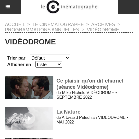
ACCUEIL
>
LE CINÉMATOGRAPHE
>
ARCHIVES
>
PROGRAMMATIONS ANNUELLES
>
VIDÉODROME
VIDÉODROME
Trier par
Afficher en
Ce plaisir qu'on dit charnel
(séance Vidéodrome)
de Mike Nichols VIDÉODROME •
SEPTEMBRE 2022
La Nature
de Artavazd Pelechian VIDÉODROME •
MAI 2022