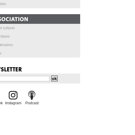
iles
t culturel
mbres
tenaires
e
ok
Instagram
Podcast