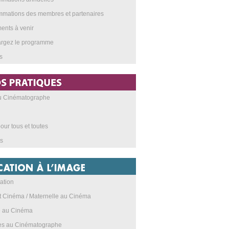
mations des membres et partenaires
nts à venir
argez le programme
s
au Cinématographe
our tous et toutes
s
ation
t Cinéma / Maternelle au Cinéma
e au Cinéma
res au Cinématographe