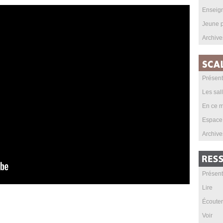
Enseig
Jeune p
Archive
Présent
Les sal
En ce m
Espace
Archive
Présent
Lire
Écouter
Voir