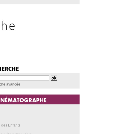
che avancée
a
 des Enfants
mmations annuelles