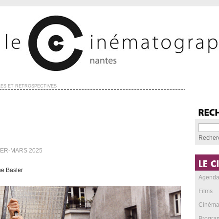
ES ET RÉTROSPECTIVES
Recher
IER-MARS 2025
ne Basler
Agend
Films
Cinéma
Progra