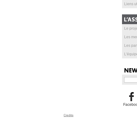
Liens ut
Le proje
Les me
Les par
L'équip
Facebo
Credits