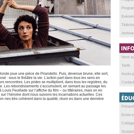
Program
Evéneme
Téléch
Archive
Venir 
Tarifs
blonde joue une pièce de Pirandello. Puis, devenue brune, elle sort,
Accès p
: sous le théâtre la vie. L’action part dans tous les sens en
s rencontres. Les pistes se multiplient, dans tous les registres, du
Contact
que. Les rebondissements s’accumulent, en semant au passage les
uis Feuillade sur l’affiche du film – ou littéraires, mais on en
 sur l’héroïne dont nous suivons les incarnations actuelles. Ces
·nes très cohérent dans la qualité, réuni·es dans une dernière
Présent
Ecole e
Collèg
Scolai