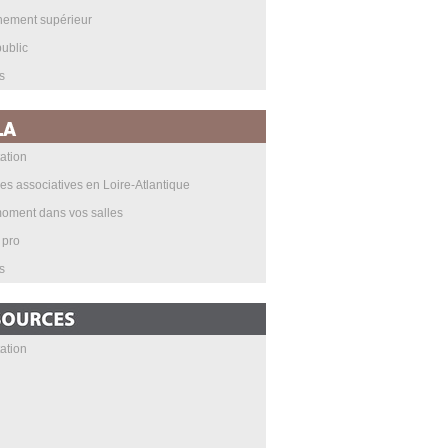
nement supérieur
ublic
s
ation
les associatives en Loire-Atlantique
oment dans vos salles
 pro
s
ation