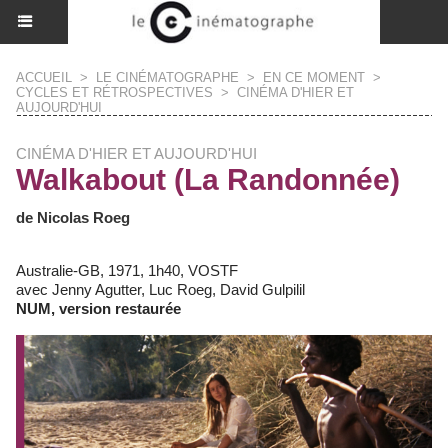
ACCUEIL
>
LE CINÉMATOGRAPHE
>
EN CE MOMENT
>
CYCLES ET RÉTROSPECTIVES
>
CINÉMA D'HIER ET
AUJOURD'HUI
CINÉMA D'HIER ET AUJOURD'HUI
Walkabout (La Randonnée)
de Nicolas Roeg
Australie-GB, 1971, 1h40, VOSTF
avec Jenny Agutter, Luc Roeg, David Gulpilil
NUM, version restaurée