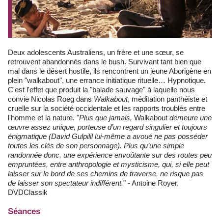
Deux adolescents Australiens, un frère et une sœur, se
retrouvent abandonnés dans le bush. Survivant tant bien que
mal dans le désert hostile, ils rencontrent un jeune Aborigène en
plein "walkabout", une errance initiatique rituelle… Hypnotique.
C'est l'effet que produit la "balade sauvage" à laquelle nous
convie Nicolas Roeg dans
Walkabout
, méditation panthéiste et
cruelle sur la société occidentale et les rapports troublés entre
l'homme et la nature. "
Plus que jamais,
Walkabout
demeure une
œuvre assez unique, porteuse d’un regard singulier et toujours
énigmatique (David Gulpilil lui-même a avoué ne pas posséder
toutes les clés de son personnage). Plus qu’une simple
randonnée donc, une expérience envoûtante sur des routes peu
empruntées, entre anthropologie et mysticisme, qui, si elle peut
laisser sur le bord de ses chemins de traverse, ne risque pas
de laisser son spectateur indifférent.
" - Antoine Royer,
DVDClassik
Séances