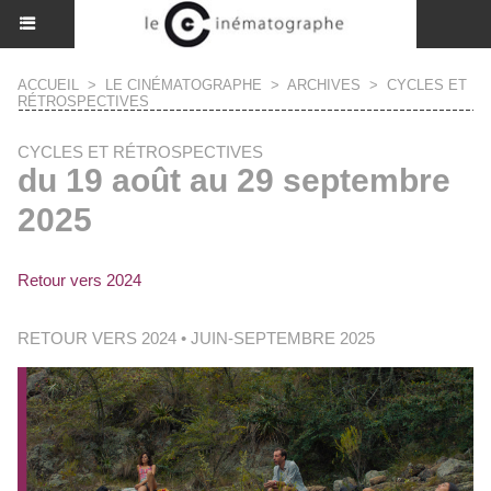
ACCUEIL
>
LE CINÉMATOGRAPHE
>
ARCHIVES
>
CYCLES ET
RÉTROSPECTIVES
CYCLES ET RÉTROSPECTIVES
du 19 août au 29 septembre
2025
Retour vers 2024
RETOUR VERS 2024 • JUIN-SEPTEMBRE 2025