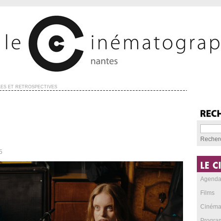
ES ET RÉTROSPECTIVES
Recher
5
Agend
Films
Cinéma
Progra