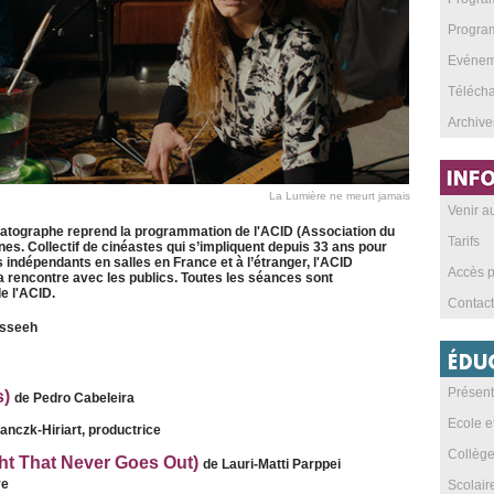
Program
Evéneme
Téléch
Archive
La Lumière ne meurt jamais
Venir 
atographe reprend la programmation de l'ACID (Association du
Tarifs
s. Collectif de cinéastes qui s’impliquent depuis 33 ans pour
 indépendants en salles en France et à l’étranger, l'ACID
Accès p
sa rencontre avec les publics. Toutes les séances sont
e l'ACID.
Contact
esseeh
Présent
s)
de Pedro Cabeleira
Ecole e
anczk-Hiriart, productrice
Collèg
ght That Never Goes Out)
de Lauri-Matti Parppei
ye
Scolai