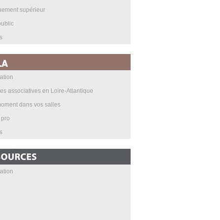
nement supérieur
ublic
s
ation
les associatives en Loire-Atlantique
oment dans vos salles
 pro
s
ation