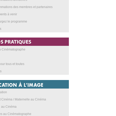
mations des membres et partenaires
nts à venir
argez le programme
s
au Cinématographe
our tous et toutes
s
ation
t Cinéma / Maternelle au Cinéma
e au Cinéma
res au Cinématographe