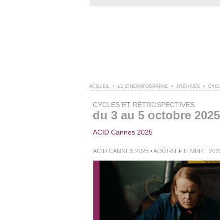
ACCUEIL
>
LE CINÉMATOGRAPHE
>
ARCHIVES
>
CYCL
CYCLES ET RÉTROSPECTIVES
du 3 au 5 octobre 2025
ACID Cannes 2025
ACID CANNES 2025 • AOÛT-SEPTEMBRE 202