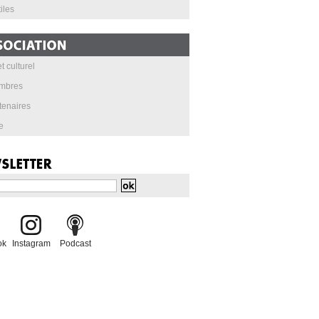
iles
t culturel
mbres
tenaires
e
ok
Instagram
Podcast