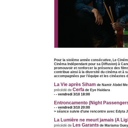
Pour la sixième année consécutive, Le Ciném
Cinéma Indépendant pour sa Diffusion) à Canne
promouvoir et renforcer la présence des films
contribue ainsi à la diversité du cinéma et à 
accompagnées par l'équipe et les cinéastes d
La Vie après Siham
de Namir Abdel M
Cerfa
précédé de
de Eye Haïdara
- - vendredi 3/10 18:00
Entroncamento (Night Passenger
- - vendredi 3/10 20:00
> séance suivie d’une rencontre avec Edyta J
La Lumière ne meurt jamais (A Li
Les Garants
précédé de
de Mariama Gue