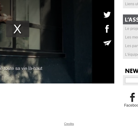
Liens ut
Le proje
Les me
Les par
L'équip
Facebo
Credits