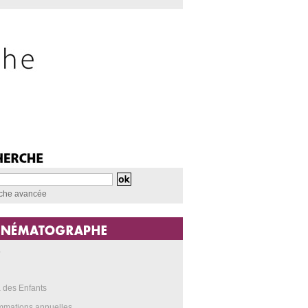
che avancée
a
 des Enfants
mmations annuelles