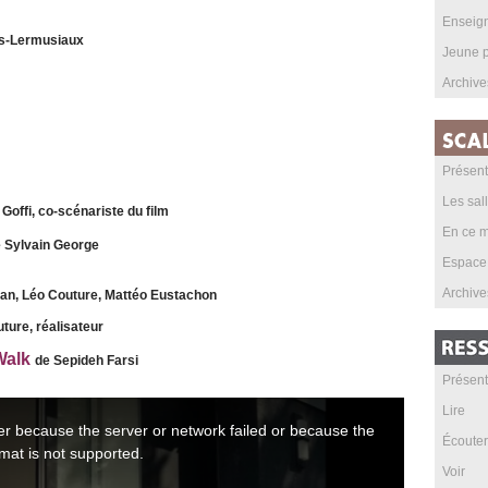
Enseig
es-Lermusiaux
Jeune p
Archive
Présent
Les sal
Goffi, co-scénariste du film
En ce m
 Sylvain George
Espace
Archive
ian, Léo Couture, Mattéo Eustachon
ture, réalisateur
Walk
de Sepideh Farsi
Présent
Lire
Écouter
Voir