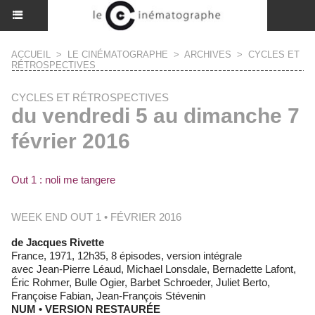
ACCUEIL
>
LE CINÉMATOGRAPHE
>
ARCHIVES
>
CYCLES ET
RÉTROSPECTIVES
CYCLES ET RÉTROSPECTIVES
du vendredi 5 au dimanche 7
février 2016
Out 1 : noli me tangere
WEEK END OUT 1 • FÉVRIER 2016
de Jacques Rivette
France, 1971, 12h35, 8 épisodes, version intégrale
avec Jean-Pierre Léaud, Michael Lonsdale, Bernadette Lafont,
Éric Rohmer, Bulle Ogier, Barbet Schroeder, Juliet Berto,
Françoise Fabian, Jean-François Stévenin
NUM • VERSION RESTAURÉE