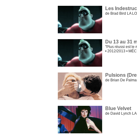
Les Indestruc
de Brad Bird LA 
Du 13 au 31 
"Plus réussi est le
• 2012/2013 • MÉ
Pulsions (Dres
de Brian De Palm
Blue Velvet
de David Lynch L