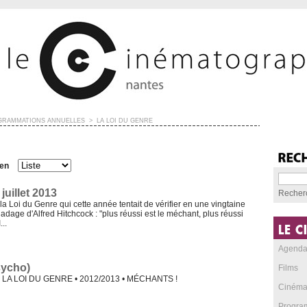
GRAMMATIONS ANNUELLES
>
LA LOI DU GENRE
 en
juillet 2013
Recher
la Loi du Genre qui cette année tentait de vérifier en une vingtaine
e adage d'Alfred Hitchcock : "plus réussi est le méchant, plus réussi
...
Agend
sycho)
Films
ck LA LOI DU GENRE • 2012/2013 • MÉCHANTS !
Cinéma
Progra