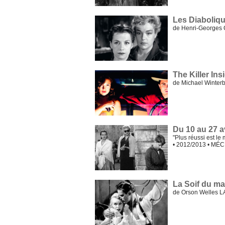
Les Diaboliq
de Henri-Georges
The Killer Ins
de Michael Winte
Du 10 au 27 a
"Plus réussi est le
• 2012/2013 • MÉ
La Soif du mal
de Orson Welles 