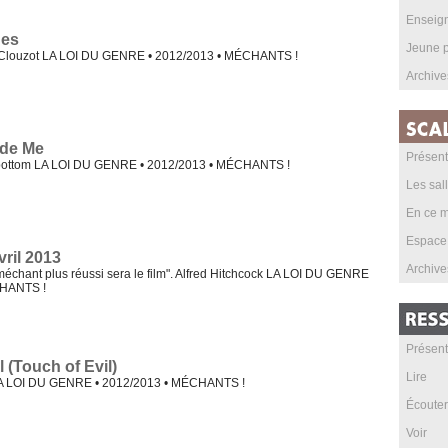
Enseig
ues
Jeune p
 Clouzot LA LOI DU GENRE • 2012/2013 • MÉCHANTS !
Archive
ide Me
Présent
rbottom LA LOI DU GENRE • 2012/2013 • MÉCHANTS !
Les sal
En ce m
Espace
vril 2013
Archive
 méchant plus réussi sera le film". Alfred Hitchcock LA LOI DU GENRE
CHANTS !
Présent
 (Touch of Evil)
Lire
LA LOI DU GENRE • 2012/2013 • MÉCHANTS !
Écouter
Voir