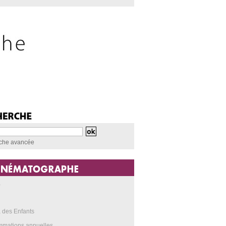
che avancée
a
 des Enfants
mmations annuelles