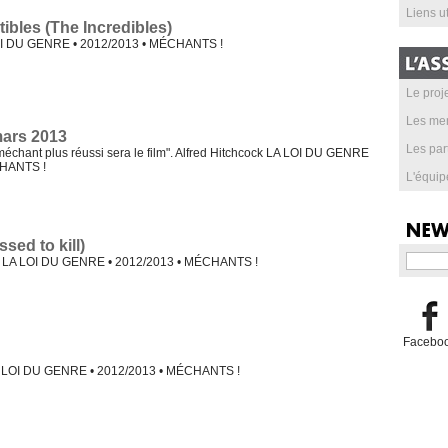
Liens ut
tibles (The Incredibles)
LOI DU GENRE • 2012/2013 • MÉCHANTS !
Le proje
Les me
mars 2013
Les par
 méchant plus réussi sera le film". Alfred Hitchcock LA LOI DU GENRE
CHANTS !
L'équip
sed to kill)
a LA LOI DU GENRE • 2012/2013 • MÉCHANTS !
Facebo
A LOI DU GENRE • 2012/2013 • MÉCHANTS !