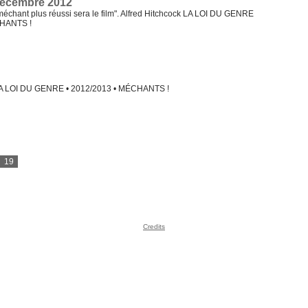
décembre 2012
 méchant plus réussi sera le film". Alfred Hitchcock LA LOI DU GENRE
CHANTS !
LA LOI DU GENRE • 2012/2013 • MÉCHANTS !
19
Credits