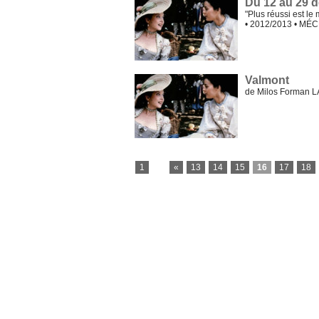
Du 12 au 29 
"Plus réussi est le
• 2012/2013 • MÉ
Valmont
de Milos Forman 
1
...
«
13
14
15
16
17
18