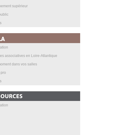
nement supérieur
ublic
s
ation
les associatives en Loire-Atlantique
oment dans vos salles
 pro
s
ation