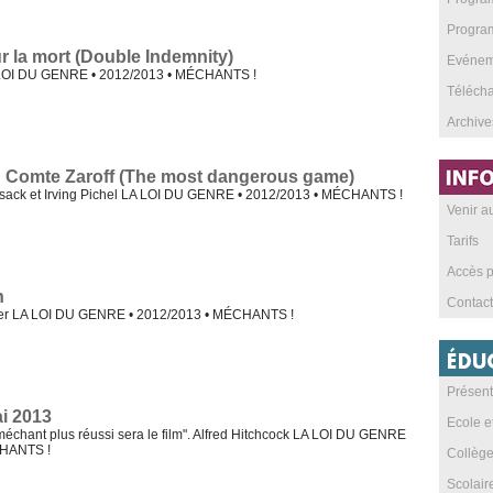
Program
 la mort (Double Indemnity)
Evéneme
A LOI DU GENRE • 2012/2013 • MÉCHANTS !
Téléch
Archive
 Comte Zaroff (The most dangerous game)
dsack et Irving Pichel LA LOI DU GENRE • 2012/2013 • MÉCHANTS !
Venir 
Tarifs
Accès p
n
Contact
ger LA LOI DU GENRE • 2012/2013 • MÉCHANTS !
Présent
i 2013
Ecole e
 méchant plus réussi sera le film". Alfred Hitchcock LA LOI DU GENRE
CHANTS !
Collèg
Scolai