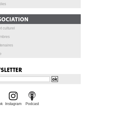
iles
t culturel
mbres
tenaires
e
ok
Instagram
Podcast