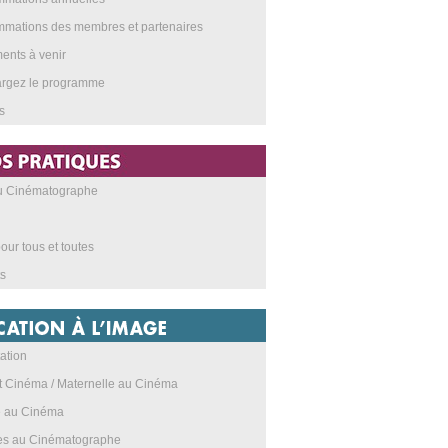
mations des membres et partenaires
nts à venir
argez le programme
s
au Cinématographe
our tous et toutes
s
ation
t Cinéma / Maternelle au Cinéma
e au Cinéma
res au Cinématographe