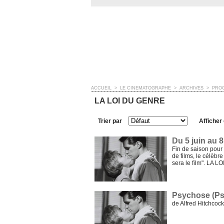
ACCUEIL
>
LE CINÉMATOGRAPHE
>
ARCHIVES
>
PRO
LA LOI DU GENRE
Trier par
Afficher
Du 5 juin au 8 
Fin de saison pour 
de films, le célèbr
sera le film". LA LOI
Psychose (P
de Alfred Hitchco