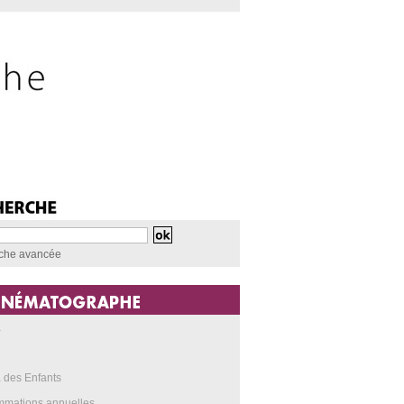
che avancée
a
 des Enfants
mmations annuelles