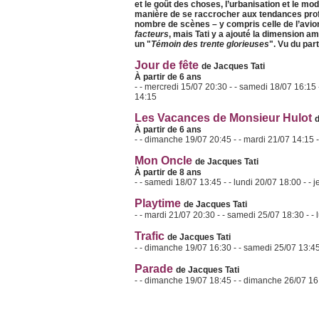
et le goût des choses, l’urbanisation et le mod
manière de se raccrocher aux tendances prof
nombre de scènes – y compris celle de l’avio
facteurs
, mais Tati y a ajouté la dimension am
un "
Témoin des trente glorieuses
". Vu du par
Jour de fête
de Jacques Tati
À partir de 6 ans
- - mercredi 15/07 20:30 - - samedi 18/07 16:15
14:15
Les Vacances de Monsieur Hulot
d
À partir de 6 ans
- - dimanche 19/07 20:45 - - mardi 21/07 14:15 -
Mon Oncle
de Jacques Tati
À partir de 8 ans
- - samedi 18/07 13:45 - - lundi 20/07 18:00 - -
Playtime
de Jacques Tati
- - mardi 21/07 20:30 - - samedi 25/07 18:30 - -
Trafic
de Jacques Tati
- - dimanche 19/07 16:30 - - samedi 25/07 13:45 
Parade
de Jacques Tati
- - dimanche 19/07 18:45 - - dimanche 26/07 16: