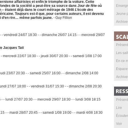
ernisme affairistes et enfin le triomphe de la voiture. Cette
ondes de la société a peut-être sa source dans
Jour de fête
où
Enseig
n – étaient déjà dans le court métrage de 1946
L’école des
éricaine. Toujours est-il que, pour certains auteurs, il est devenu
Jeune p
ti d’en rire… même parfois jaune.
- Guy Fillion
Archive
 - - vendredi 24/07 18:30 - - dimanche 26/07 14:15 - - mercredi 29/07
Présent
e Jacques Tati
Les sal
 - mercredi 22/07 18:30 - - jeudi 30/07 20:30 - - samedi 1/08 17:00
En ce m
Espace
 jeudi 23/07 20:30 - - samedi 25/07 16:00 - - dimanche 2/08 14:00
Archive
 lundi 27/07 18:00 - - vendredi 31/07 15:30 - - dimanche 2/08 20:30
- - lundi 27/07 20:30 - - mercredi 29/07 18:30 - - lundi 3/08 18:15
Présent
Lire
15 - - mardi 28/07 20:45 - - samedi 1/08 19:00 - - mardi 4/08 18:30
Écouter
Voir