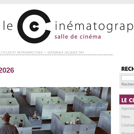
CYCLES ET RÉTROSPECTIVES
>
INTÉGRALE JACQUES TATI
 2026
Recher
Agend
FIlms
Cinéma
Progra