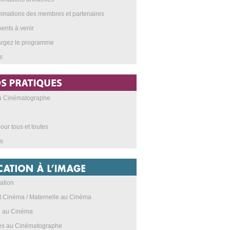
mations des membres et partenaires
nts à venir
argez le programme
s
au Cinématographe
our tous et toutes
s
ation
t Cinéma / Maternelle au Cinéma
e au Cinéma
res au Cinématographe