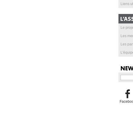
Liens ut
Le proje
Les me
Les par
L'équip
Facebo