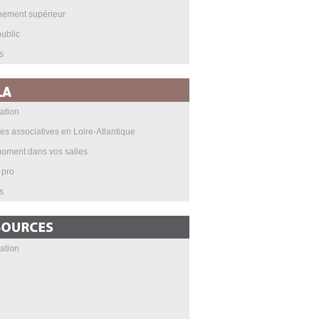
nement supérieur
ublic
s
ation
les associatives en Loire-Atlantique
oment dans vos salles
 pro
s
ation