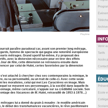
Program
Événeme
Téléch
Archive
Playtime
Venir 
 pourrait paraître paradoxal car, avant son premier long métrage,
s regards, homme de spectacle qui gagna une notoriété européenne
Tarifs
courts métrages. Grand sportif lui-même, il y proposait des
ifs, avec la distorsion nécessaire pour en tirer des effets
Accès p
e
Jour de fête
, cette dimension se retrouvera ensuite dans
mmencer par celui de Hulot, certes favorisées par la dimension
Contact
 s’est attaché à chercher chez ses contemporains la mimique, le
re, ou sa personnalité, ou un trait de celle-ci. Avec cette seule
i les moralistes, celui qui met
Les Caractères
en image. Mais
s lequel se meuvent ses personnages, à la société dans laquelle ils
Présent
ersonnage, même caricaturé, s’appuie sur sa crédibilité sociale. Son
 montage des
Vacances de M. Hulot
, retravaillé de 1953 à 1978…)
Ecole e
Collèg
s métrages lui a donné du grain à moudre : le modèle américain
e, le début des transhumances vacancières, le rêve pavillonnaire
Scolai