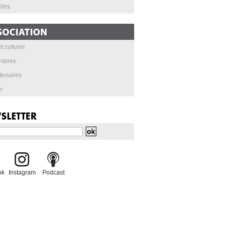
iles
t culturel
mbres
tenaires
e
ok
Instagram
Podcast