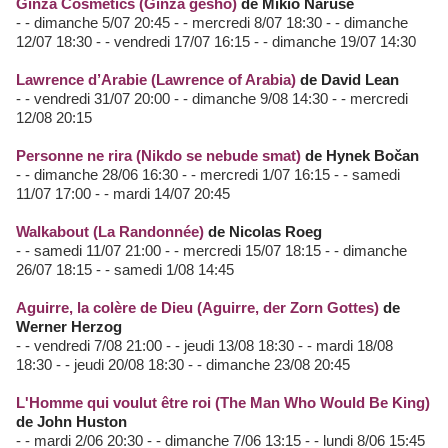
Ginza Cosmetics (Ginza gesho)
de Mikio Naruse
- - dimanche 5/07 20:45 - - mercredi 8/07 18:30 - - dimanche
12/07 18:30 - - vendredi 17/07 16:15 - - dimanche 19/07 14:30
Lawrence d’Arabie (Lawrence of Arabia)
de David Lean
- - vendredi 31/07 20:00 - - dimanche 9/08 14:30 - - mercredi
12/08 20:15
Personne ne rira (Nikdo se nebude smat)
de Hynek Bočan
- - dimanche 28/06 16:30 - - mercredi 1/07 16:15 - - samedi
11/07 17:00 - - mardi 14/07 20:45
Walkabout (La Randonnée)
de Nicolas Roeg
- - samedi 11/07 21:00 - - mercredi 15/07 18:15 - - dimanche
26/07 18:15 - - samedi 1/08 14:45
Aguirre, la colère de Dieu (Aguirre, der Zorn Gottes)
de
Werner Herzog
- - vendredi 7/08 21:00 - - jeudi 13/08 18:30 - - mardi 18/08
18:30 - - jeudi 20/08 18:30 - - dimanche 23/08 20:45
L'Homme qui voulut être roi (The Man Who Would Be King)
de John Huston
- - mardi 2/06 20:30 - - dimanche 7/06 13:15 - - lundi 8/06 15:45