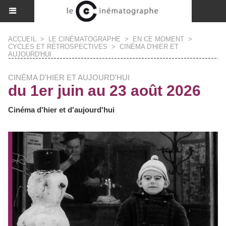
ACCUEIL
>
LE CINÉMATOGRAPHE
>
EN CE MOMENT
>
CYCLES ET RÉTROSPECTIVES
>
CINÉMA D'HIER ET
AUJOURD'HUI
CINÉMA D'HIER ET AUJOURD'HUI
du 1er juin au 23 août 2026
Cinéma d'hier et d'aujourd'hui